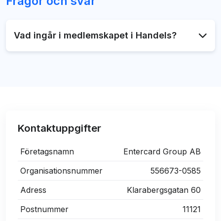
Frågor och svar
Vad ingår i medlemskapet i Handels?
Som medlem i fackförbundet Handels får du en
rad olika försäkringar och förmåner, men framför
allt får du tillgång till ett av Sveriges största fackliga
rörelser som säkerställer de bästa arbetsvillkoren
du kan få i landet.
Kontaktuppgifter
Företagsnamn
Entercard Group AB
Organisationsnummer
556673-0585
Adress
Klarabergsgatan 60
Postnummer
11121