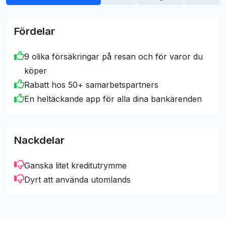
Mark Hansson
erbjuda opartisk vägledning till det bästa
[email protected]
kreditkortsvalet för dig.
Fördelar
9 olika försäkringar på resan och för varor du
köper
Rabatt hos 50+ samarbetspartners
En heltäckande app för alla dina bankärenden
Nackdelar
Ganska litet kreditutrymme
Dyrt att använda utomlands