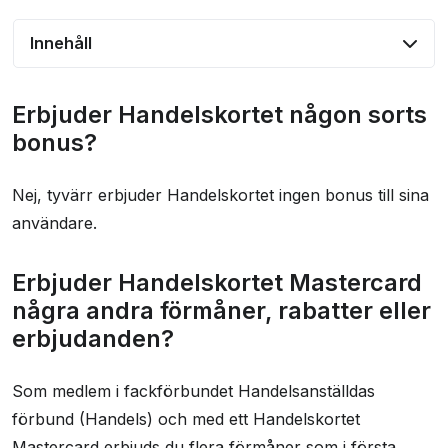
Innehåll
Erbjuder Handelskortet någon sorts bonus?
Erbjuder Handelskortet någon sorts
Erbjuder Handelskortet Mastercard några andra
bonus?
förmåner, rabatter eller erbjudanden?
Nej, tyvärr erbjuder Handelskortet ingen bonus till sina
Vilka försäkringar ingår?
användare.
Hur hög är räntan på Handelskortet?
Vilka krav måste uppfyllas?
Erbjuder Handelskortet Mastercard
några andra förmåner, rabatter eller
Hur bra är LO:s kundtjänst?
erbjudanden?
Vad säger andra om kreditkortet?
Frågor och svar
Som medlem i fackförbundet Handelsanställdas
Kontaktinformasjon
förbund (Handels) och med ett Handelskortet
Mastercard erbjuds du flera förmåner som i första