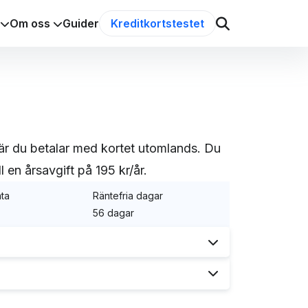
Om oss
Guider
Kreditkortstestet
när du betalar med kortet utomlands. Du
en årsavgift på 195 kr/år.
nta
Räntefria dagar
56 dagar
som nu har blivit black. Kortet har alltid
utan valutapåslag
som dessutom ger