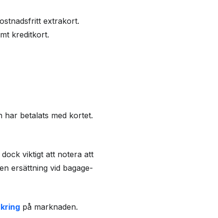
stnadsfritt extrakort.
t kreditkort.
 har betalats med kortet.
ock viktigt att notera att
ven ersättning vid bagage-
kring
på marknaden.