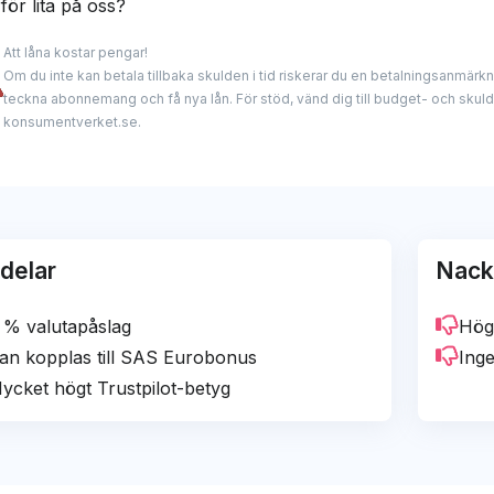
för lita på oss?
fungerat bra m
gbonus (SAS Eurobonus).
(0)
Att låna kostar pengar!
(0)
a experter har lång erfarenhet inom finans med spetskunsk
Om du inte kan betala tillbaka skulden i tid riskerar du en betalningsanmärkni
et har också en bra reseförsäkring, är billigt att betala rä
(0)
roende och ärliga analyser och granskningar. Vi samarbet
teckna abonnemang och få nya lån. För stöd, vänd dig till budget- och skul
tpilot-betygen vi har sätt bland alla banker vi granskat.
konsumentverket.se.
denna hemsida och kan få provision när du använder våra l
mmendationer eller vårt redaktionella innehåll. Vårt mål är –
na en recension
 detta kombinerat innebär att vi listar Collector Black som et
edning till det bästa kreditkortsvalet för dig.
tin Nilsson
delar
Nack
il protected]
 % valutapåslag
Hög 
an kopplas till SAS Eurobonus
Ing
ycket högt Trustpilot-betyg