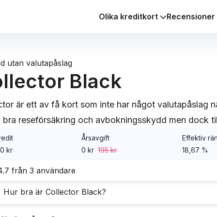
Olika kreditkort
Recensioner
tid utan valutapåslag
llector Black
ctor är ett av få kort som inte har något valutapåslag 
n bra reseförsäkring och avbokningsskydd men dock till 
edit
Årsavgift
Effektiv rä
0 kr
0 kr
195 kr
18,67 %
4.7 från 3 användare
Hur bra är Collector Black?
(2)
Hade easyliving 
ector Black utmärker sig i första hand som ett
kreditkort 
(1)