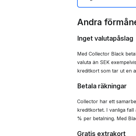
Vad andra tycker om
Frågor och svar
Andra förmåne
Mer läsning
Inget valutapåslag
Kontaktinformasjon
Brukeranmeldelser
Med Collector Black beta
valuta än SEK exempelvis 
kreditkort som tar ut en 
Betala räkningar
Collector har ett samarb
kreditkortet. I vanliga fal
% per betalning. Med Bla
Gratis extrakort