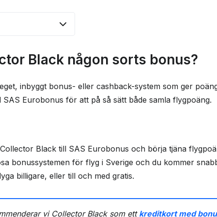
Black någon sorts
ector Black någon sorts bonus?
år med Collector
t eget, inbyggt bonus- eller cashback-system som ger poän
till SAS Eurobonus för att på så sätt både samla flygpoäng.
ngår med Collector
å Black?
 Collector Black till SAS Eurobonus och börja tjäna flygpo
knande kreditkort
sa bonussystemen för flyg i Sverige och du kommer snabbt s
ga billigare, eller till och med gratis.
ka om Collector
t
mmenderar vi Collector Black som ett
kreditkort med bonu