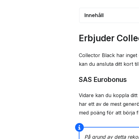
Innehåll
Erbjuder Collector 
Erbjuder Coll
bonus?
Andra förmåner du f
Collector Black har inge
Black
kan du ansluta ditt kort 
Vilka försäkringar i
SAS Eurobonus
Black?
Hur hög är räntan p
Vidare kan du koppla ditt
Jämför Black med li
har ett av de mest generö
med poäng för att börja fly
Kraven för att ansö
Black
Collectors kundtjäns
På grund av detta reko