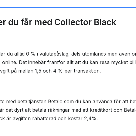
 Collector Black?
r du får med Collector Black
lar du alltid 0 % i valutapåslag, dels utomlands men även 
online. Det innebär framför allt att du kan resa mycket bi
avgift på mellan 1,5 och 4 % per transaktion.
ete med betaltjänsten Betalo som du kan använda för att be
l är det dyrt att betala räkningar med ett kreditkort och Betal
ck är avgiften rabatterad och kostar 2,4%.