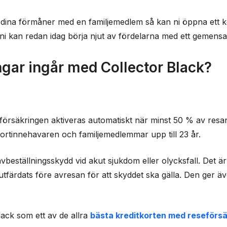
ch dina förmåner med en familjemedlem så kan ni öppna ett ko
i kan redan idag börja njut av fördelarna med ett gemensam
ngar ingår med Collector Black?
örsäkringen aktiveras automatiskt när minst 50 % av resan
ortinnehavaren och familjemedlemmar upp till 23 år.
beställningsskydd vid akut sjukdom eller olycksfall. Det är d
utfärdats före avresan för att skyddet ska gälla. Den ger ä
lack som ett av de allra
bästa kreditkorten med reseförsä