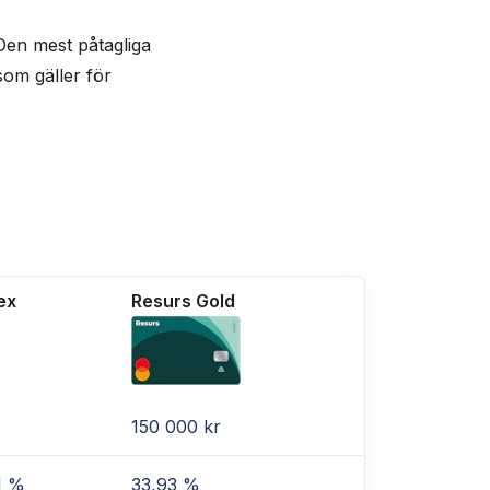
 Den mest påtagliga
som gäller för
ex
Resurs Gold
150 000 kr
1 %
33,93 %