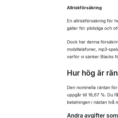
Allriskförsäkring
En allriskförsäkring för h
gäller för plötsliga och o
Dock har denna försäkring
mobiltelefoner, mp3-spelare
varför vi sänker Blacks f
Hur hög är rän
Den nominella räntan för 
uppgår till 18,67 %. Du få
betalningen i nästan två 
Andra avgifter som