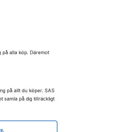
g på alla köp. Däremot
äng på allt du köper. SAS
amla på dig tillräckligt
s
.