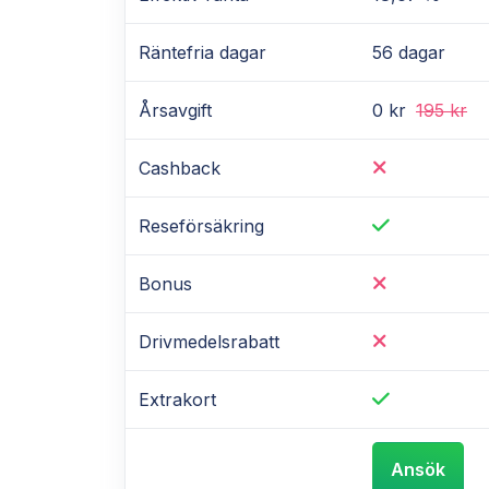
Räntefria dagar
56 dagar
Årsavgift
0 kr
195 kr
Cashback
Reseförsäkring
Bonus
Drivmedelsrabatt
Extrakort
Ansök