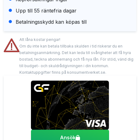
Upp till 55 räntefria dagar
Betalningsskydd kan köpas till
Att låna kostar pengar!
Om du inte kan betala tillbaka skulden i tid riskerar du en
betalningsanmärkning. Det kan leda till svårigheter att få hyra
bostad, teckna abonnemang och få nya lån. För stöd, vänd dig
till budget- och skuldrådgivningen i din kommun.
Kontaktuppgifter finns på konsumentverket.se.
Ansök