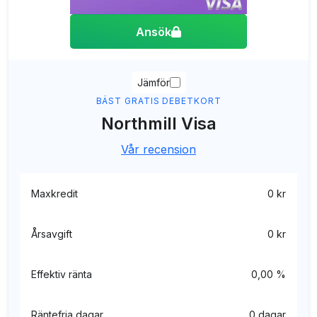
Ansök
Jämför
BÄST GRATIS DEBETKORT
Northmill Visa
Vår recension
Maxkredit
0 kr
Årsavgift
0 kr
Effektiv ränta
0,00 %
Räntefria dagar
0 dagar