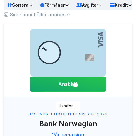
Så väljer du det bästa kreditkortet
Sortera
Förmåner
Avgifter
Kredit
Ansök om kreditkort - Steg för steg
Sidan innehåller annonser
Använd ditt kreditkort på bästa sätt
Hur många kreditkort kan jag ha?
Frågor och svar
Senaste nyheterna
Ansök
Jämför
BÄSTA KREDITKORTET I SVERIGE 2026
Bank Norwegian
Vår recension