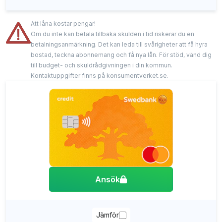
Att låna kostar pengar!
Om du inte kan betala tillbaka skulden i tid riskerar du en
betalningsanmärkning. Det kan leda till svårigheter att få hyra
bostad, teckna abonnemang och få nya lån. För stöd, vänd dig
till budget- och skuldrådgivningen i din kommun.
Kontaktuppgifter finns på konsumentverket.se.
Ansök
Jämför