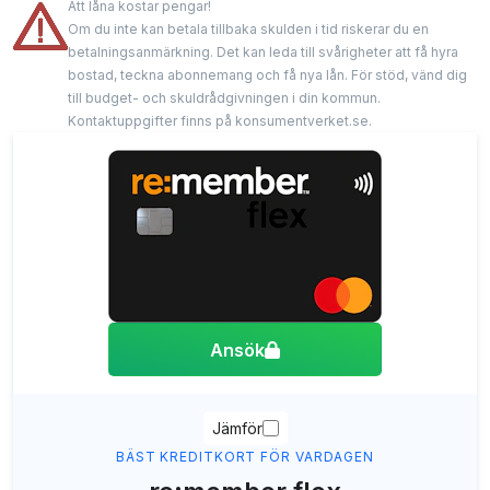
Att låna kostar pengar!
Om du inte kan betala tillbaka skulden i tid riskerar du en
betalningsanmärkning. Det kan leda till svårigheter att få hyra
bostad, teckna abonnemang och få nya lån. För stöd, vänd dig
till budget- och skuldrådgivningen i din kommun.
Kontaktuppgifter finns på konsumentverket.se.
Ansök
Jämför
BÄST KREDITKORT FÖR VARDAGEN