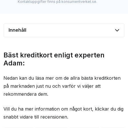
Kontaktuppgifter finns på konsumentverket.se.
Innehåll
Bäst kreditkort enligt våra experter
Bäst kreditkort enligt experten
Experternas topplista inför 2026:
Adam:
Jämför kortens villkor
Kreditkort med olika förmåner
Nedan kan du läsa mer om de allra bästa kreditkorten
på marknaden just nu och varför vi väljer att
Bra kreditkort för andra tillfällen och användare
rekommendera dem.
Så gör vi när vi jämför kreditkort
Om du behöver mer hjälp
Vill du ha mer information om något kort, klickar du dig
snabbt vidare till recensionen.
Vad är ett kreditkort?