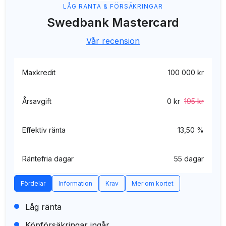
LÅG RÄNTA & FÖRSÄKRINGAR
Swedbank Mastercard
Vår recension
Maxkredit
100 000 kr
Årsavgift
0 kr
195 kr
Effektiv ränta
13,50 %
Räntefria dagar
55 dagar
Fördelar
Information
Krav
Mer om kortet
Låg ränta
Köpförsäkringar ingår