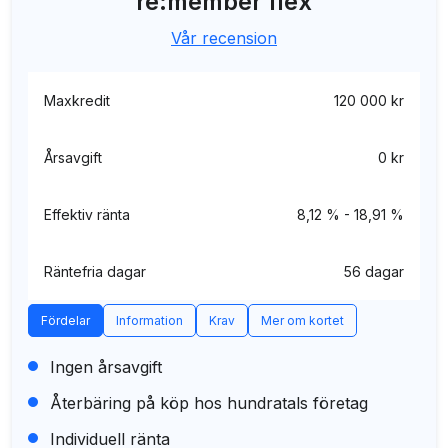
re:member flex
Vår recension
Maxkredit
120 000 kr
Årsavgift
0 kr
Effektiv ränta
8,12 % - 18,91 %
Räntefria dagar
56 dagar
Fördelar
Information
Krav
Mer om kortet
Ingen årsavgift
Återbäring på köp hos hundratals företag
Individuell ränta