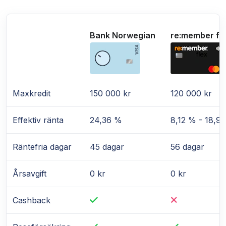
Bank Norwegian
re:member fl
Maxkredit
150 000 kr
120 000 kr
Effektiv ränta
24,36 %
8,12 % - 18,9
Räntefria dagar
45 dagar
56 dagar
Årsavgift
0 kr
0 kr
Cashback