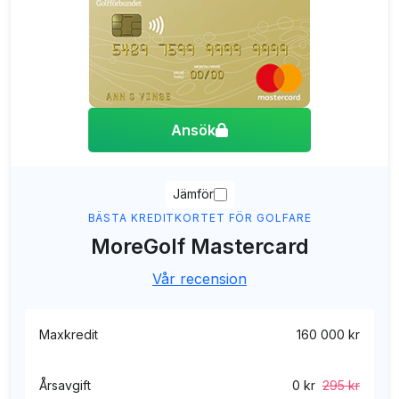
Ansök
Jämför
BÄSTA KREDITKORTET FÖR GOLFARE
MoreGolf Mastercard
Vår recension
Maxkredit
160 000 kr
Årsavgift
0 kr
295 kr