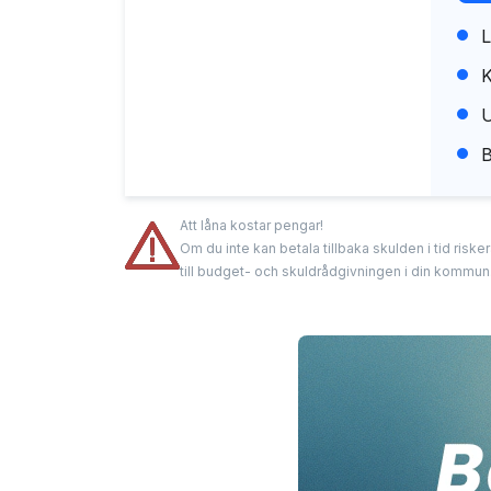
L
K
U
B
Att låna kostar pengar!
Om du inte kan betala tillbaka skulden i tid risk
till budget- och skuldrådgivningen i din kommun