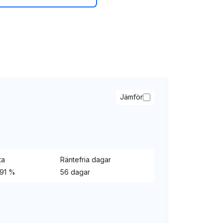
Jämför
ta
Räntefria dagar
,91 %
56 dagar