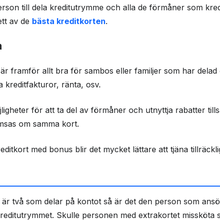
son till dela kreditutrymme och alla de förmåner som kredit
ett av de
bästa kreditkorten
.
a
är framför allt bra för sambos eller familjer som har delad
a kreditfakturor, ränta, osv.
gheter för att ta del av förmåner och utnyttja rabatter til
amsas om samma kort.
kreditkort med bonus blir det mycket lättare att tjäna tillräckli
 är två som delar på kontot så är det den person som ans
editutrymmet. Skulle personen med extrakortet missköta sit