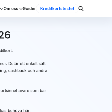
Om oss
Guider
Kreditkortstestet
026
itkort.
r. Detär ett enkelt sätt
äng, cashback och andra
kortsinnehavare som bär
änkas behöva här.