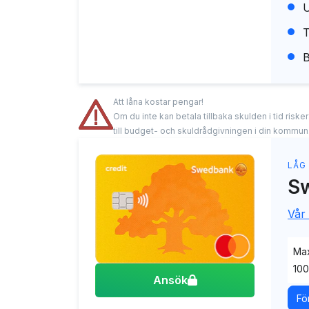
U
T
B
Att låna kostar pengar!
Om du inte kan betala tillbaka skulden i tid risk
till budget- och skuldrådgivningen i din kommun
LÅG
S
Vår
Max
100
Ansök
Fö