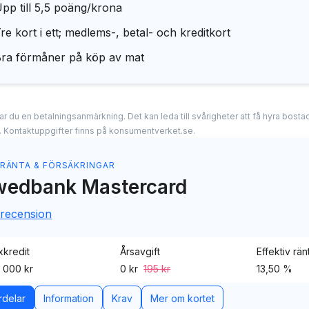
pp till 5,5 poäng/krona
re kort i ett; medlems-, betal- och kreditkort
ra förmåner på köp av mat
erar du en betalningsanmärkning. Det kan leda till svårigheter att få hyra bos
. Kontaktuppgifter finns på konsumentverket.se.
 RÄNTA & FÖRSÄKRINGAR
wedbank Mastercard
 recension
kredit
Årsavgift
Effektiv rän
 000 kr
0 kr
195 kr
13,50 %
rdelar
Information
Krav
Mer om kortet