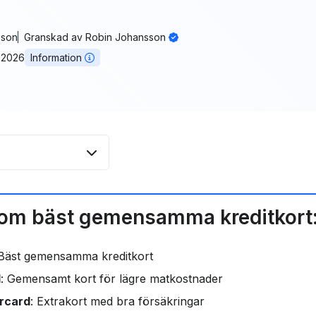
sson
Granskad av
Robin Johansson
 2026
Information
extrakort –
 om bäst gemensamma kreditkort
t med extrakort?
Bäst gemensamma kreditkort
kort med
d
: Gemensamt kort för lägre matkostnader
rcard
: Extrakort med bra försäkringar
kort?