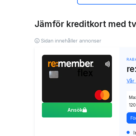
Fördelar med ett ext
Nackdelar med extr
Jämför kreditkort med tv
När bör man skaffa 
extrakort?
Sidan innehåller annonser
Så ansöker du om kr
kort
RAB
re
Tips: koppla extrakor
Frågor och svar
Vår
Max
120
Ansök
Fö
I