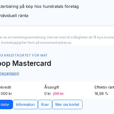
terbäring på köp hos hundratals företag
ndividuell ränta
erar du en betalningsanmärkning. Det kan leda till svårigheter att få hyra bos
. Kontaktuppgifter finns på konsumentverket.se.
TA KREDITKORTET FÖR MAT
op Mastercard
 recension
kredit
Årsavgift
Effektiv rän
 000 kr
0 kr
295 kr
18,96 %
rdelar
Information
Krav
Mer om kortet