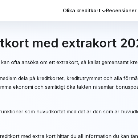
Olika kreditkort
Recensioner
itkort med extrakort 2
 kan ofta ansöka om ett extrakort, så kallat gemensamt kred
edlem dela på kreditkortet, kreditutrymmet och alla förmåne
amma ekonomi och samtidigt öka takten ni samlar bonuspo
a funktioner som huvudkortet med det är den som är huvud
kreditkort med extra kort hittar du all information du kan t