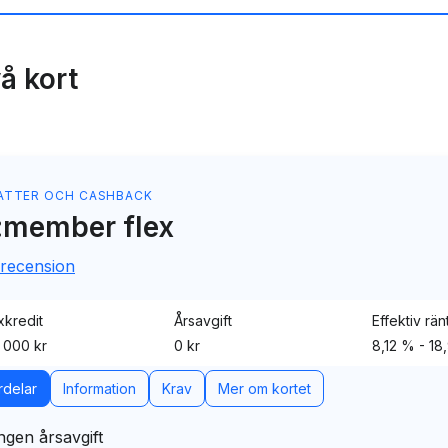
rakort
akort
å kort
ett kreditkort med
editkort med två
ATTER OCH CASHBACK
:member flex
tet till mobilen
 recension
kredit
Årsavgift
Effektiv rän
 000 kr
0 kr
8,12 % - 18
rdelar
Information
Krav
Mer om kortet
ngen årsavgift