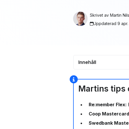
Skrivet av
Martin Nil
Uppdaterad 9 apr.
Innehåll
Bäst kreditkort med 
Topplista:
Martins tips
Vad är ett kreditkor
Re:member Flex:
Hur fungerar kredit
Coop Mastercar
extrakort?￼
Swedbank Maste
Vad kostar ett extra