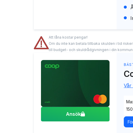
Å
I
Att låna kostar pengar!
Om du inte kan betala tillbaka skulden i tid risk
till budget- och skuldrådgivningen i din kommun
BÄS
Co
Vår
Max
150
Ansök
Fö