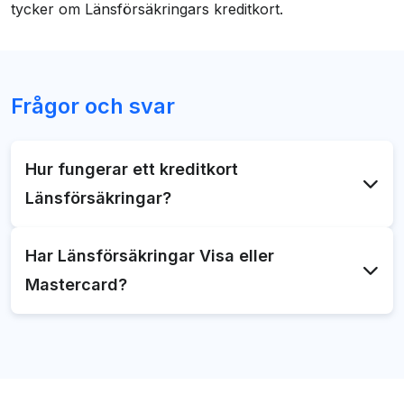
tycker om Länsförsäkringars kreditkort.
Frågor och svar
Hur fungerar ett kreditkort
Länsförsäkringar?
Länsförsäkringars kreditkort är ett kreditkort med
Har Länsförsäkringar Visa eller
bonus, försäkringar och andra bra förmåner. Du
Mastercard?
ansöker lättast om kortet via bankens webbplats.
Länsförsäkringars kreditkort är ett Mastercard
kreditkort.