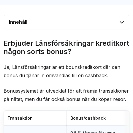
Innehåll
Erbjuder Länsförsäkringar kreditkort någon
Erbjuder Länsförsäkringar kreditkort
sorts bonus?
någon sorts bonus?
Erbjuder Länsförsäkringar kreditkort några
andra förmåner, rabatter eller erbjudanden?
Ja, Länsförsäkringar är ett bounskreditkort där den
bonus du tjänar in omvandlas till en cashback.
Vilka försäkringar ingår?
Hur hög är räntan på kreditkortet från
Bonussystemet är utvecklat för att främja transaktioner
Länsförsäkringar?
på nätet, men du får också bonus när du köper resor.
Vilka krav måste uppfyllas?
Hur bra är Länsförsäkringars kundtjänst?
Transaktion
Bonus/cashback
Vad säger andra om kreditkortet?
0,5 % i bonus för varje