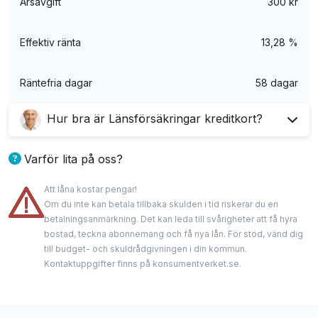
Årsavgift
300 kr
Effektiv ränta
13,28 %
Räntefria dagar
58 dagar
Hur bra är Länsförsäkringar kreditkort?
Länsförsäkringars kreditkort tycker jag är riktigt
Varför lita på oss?
bra
kreditkort med bonus
. Kortet är inte särskilt
Att låna kostar pengar!
dyrt och du får både cashback och flera bra
Våra experter har lång erfarenhet inom finans med
Om du inte kan betala tillbaka skulden i tid riskerar du en
försäkringar. Dessutom är kundtjänsten bland den
spetskunskap om kreditkort. De delar med sig av
betalningsanmärkning. Det kan leda till svårigheter att få hyra
bästa jag varit i kontakt med. Därför har jag inga
bostad, teckna abonnemang och få nya lån. För stöd, vänd dig
oberoende och ärliga analyser och granskningar.
till budget- och skuldrådgivningen i din kommun.
problem att rekommendera detta kort till dig som
Vi samarbetar med några av kreditgivarna som
Kontaktuppgifter finns på konsumentverket.se.
främst söker ett enklare kreditkort att använda för
nämns på denna hemsida och kan få provision när
vardagliga utgifter.
du använder våra länkar, men detta påverkar aldrig
våra rekommendationer eller vårt redaktionella