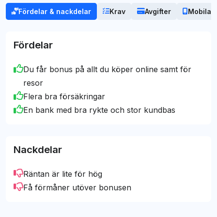
Mark Hansson
Fördelar & nackdelar
Krav
Avgifter
Mobila b
innehåll. Vårt mål är – och har alltid varit – att
[email protected]
erbjuda opartisk vägledning till det bästa
kreditkortsvalet för dig.
Fördelar
Du får bonus på allt du köper online samt för
resor
Flera bra försäkringar
En bank med bra rykte och stor kundbas
Nackdelar
Räntan är lite för hög
Få förmåner utöver bonusen