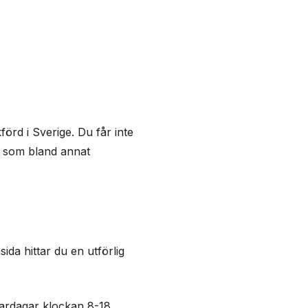
örd i Sverige. Du får inte
, som bland annat
a hittar du en utförlig
vardagar klockan 8-18.