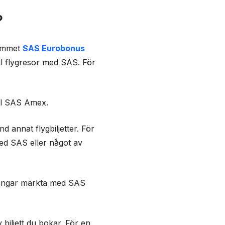
?
rammet
SAS Eurobonus
ll flygresor med SAS. För
ill SAS Amex.
 annat flygbiljetter. För
ed SAS eller något av
vgångar märkta med SAS
biljett du bokar. För en