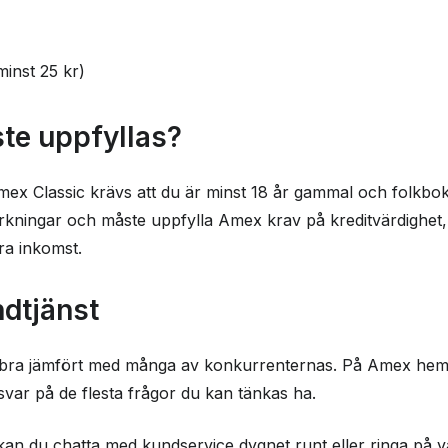
minst 25 kr)
ste uppfyllas?
Amex Classic krävs att du är minst 18 år gammal och folkbokf
kningar och måste uppfylla Amex krav på kreditvärdighet
bra inkomst.
dtjänst
ra jämfört med många av konkurrenternas. På Amex hemsid
var på de flesta frågor du kan tänkas ha.
kan du chatta med kundservice dygnet runt eller ringa på 