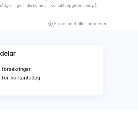
d har kortet betydligt sämre förmåner än de
ar med några av kreditgivarna som nämns
drådgivningen i din kommun. Kontaktuppgifter finns på
änkar, men detta påverkar aldrig våra
 och har alltid varit – att erbjuda opartisk
Sidan innehåller annonser
delar
 försäkringar
 för kontantuttag