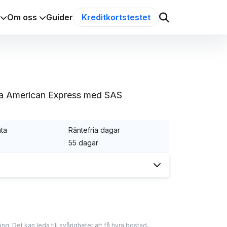
Om oss
Guider
Kreditkortstestet
nera American Express med SAS
nta
Räntefria dagar
55 dagar
t av flygbolaget SAS i samarbete med
ap om kreditkort. De delar med sig av
ng. Det kan leda till svårigheter att få hyra bostad,