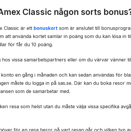
Classic någon
Amex Classic någon sorts bonus
 några andra
Classic är ett
bonuskort
som är anslutet till bonusprog
eller erbjudanden?
om att använda kortet samlar in poäng som du kan lösa in ti
ingår med SAS
lar för får du 10 poäng.
 hos vissa samarbetspartners eller om du värvar vänner t
 på SAS Amex
tt konto en gång i månaden och kan sedan användas för bland
kan tillkomma
ngen måste du logga in på sas.se. Där kan du boka resor m
liansen som de samarbetar med.
fyllas?
st
lken resa som helst utan du måste välja vissa specifika a
m SAS Amex
er för en resa beror på vart resan går och vilken typ av 