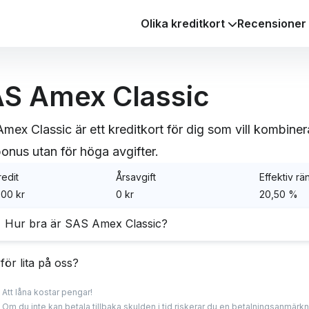
Olika kreditkort
Recensioner
S Amex Classic
mex Classic är ett kreditkort för dig som vill kombi
onus utan för höga avgifter.
edit
Årsavgift
Effektiv rä
00 kr
0 kr
20,50 %
Hur bra är SAS Amex Classic?
Amex Classic är det billigaste av de kreditkort som ges u
för lita på oss?
rican Express
, och saknar helt årsavgift.
Att låna kostar pengar!
a experter har lång erfarenhet inom finans med spetskunsk
Om du inte kan betala tillbaka skulden i tid riskerar du en betalningsanmärkni