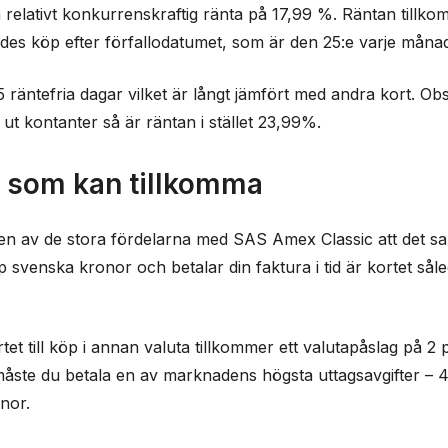
relativt konkurrenskraftig ränta på 17,99 %. Räntan tillk
des köp efter förfallodatumet, som är den 25:e varje månad
55 räntefria dagar vilket är långt jämfört med andra kort. O
 ut kontanter så är räntan i stället 23,99%.
r som kan tillkomma
n av de stora fördelarna med SAS Amex Classic att det sak
p svenska kronor och betalar din faktura i tid är kortet såled
et till köp i annan valuta tillkommer ett valutapåslag på 
måste du betala en av marknadens högsta uttagsavgifter – 4
nor.