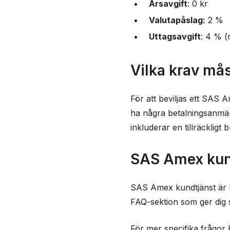
Årsavgift
: 0 kr
Valutapåslag:
2 %
Uttagsavgift
: 4 % (
Vilka krav må
För att beviljas ett SAS 
ha några betalningsanmär
inkluderar en tillräckligt 
SAS Amex kun
SAS Amex kundtjänst är b
FAQ-sektion som ger dig s
För mer specifika frågor 