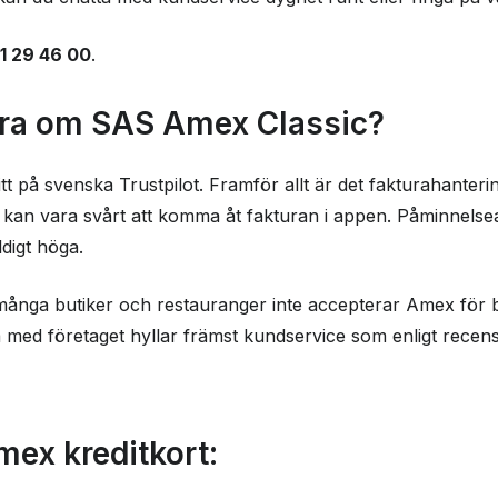
1 29 46 00
.
dra om SAS Amex Classic?
itt på svenska Trustpilot. Framför allt är det fakturahante
t kan vara svårt att komma åt fakturan i appen. Påminnelse
digt höga.
 många butiker och restauranger inte accepterar Amex för b
med företaget hyllar främst kundservice som enligt recen
ex kreditkort: