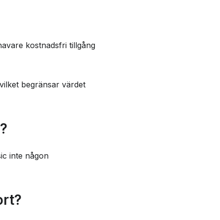
avare kostnadsfri tillgång
 vilket begränsar värdet
c?
sic inte någon
ort?