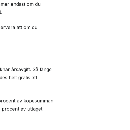
ommer endast om du
.
bservera att om du
nar årsavgift. Så länge
es helt gratis att
2 procent av köpesumman.
 procent av uttaget