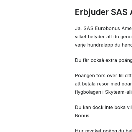
Erbjuder SAS Amex 
Erbjuder SAS 
sorts bonus?
Erbjuder SAS Amex
Ja, SAS Eurobonus Amex 
förmåner, rabatter 
vilket betyder att du gen
Vilka försäkringar 
varje hundralapp du hand
Amex Classic?
Du får också extra poäng
Hur hög är räntan
Classic kreditkort?
Poängen förs över till di
Andra avgifter som 
att betala resor med poä
flygbolagen i Skyteam-al
Vilka krav måste upp
SAS Amex kundtjän
Du kan dock inte boka vi
Vad säger andra o
Bonus.
Classic?
Hur mycket poäng du behöv