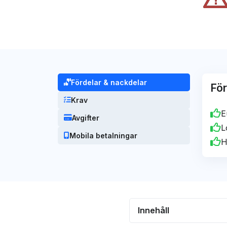
Dett
obe
andr
på 
reko
Mar
vägl
[ema
Fördelar & nackdelar
För
Krav
E
Avgifter
L
Mobila betalningar
H
Innehåll