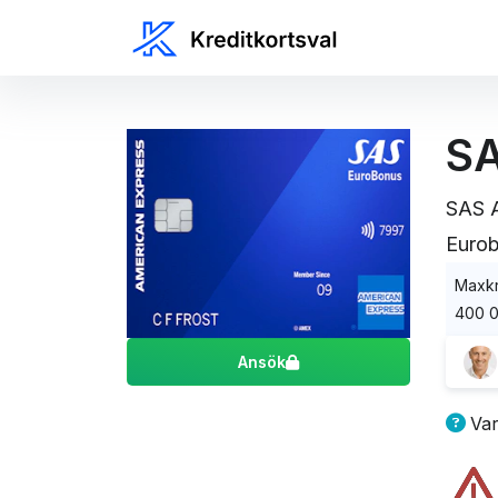
SA
SAS A
Eurob
Maxkr
400 0
Ansök
SAS 
Var
Ame
Vår