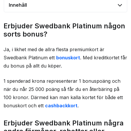
Innehåll
Erbjuder Swedbank Platinum någon sorts
Erbjuder Swedbank Platinum någon
bonus?
sorts bonus?
Erbjuder Swedbank Platinum några andra
förmåner, rabatter eller erbjudanden?
Ja, i likhet med de allra flesta premiumkort är
Swedbank Platinum ett
bonuskort
. Med kreditkortet får
Vilka försäkringar ingår?
du bonus på allt du köper.
Hur hög är räntan på Swedbank Platinum?
Vilka krav måste uppfyllas?
1 spenderad krona representerar 1 bonuspoäng och
när du når 25 000 poäng så får du en återbäring på
Hur bra är Swedbanks kundtjänst?
100 kronor. Därmed kan man kalla kortet för både ett
Vad säger andra om kreditkortet?
bonuskort och ett
cashbackkort
.
Andra Swedbank-kreditkort
Erbjuder Swedbank Platinum några
Kontaktinformasjon