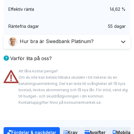
Effektiv ränta
14,62 %
Räntefria dagar
55 dagar
Hur bra är Swedbank Platinum?
Enligt mig är Swedbank Platinum ett av de
bästa
Varför lita på oss?
premiumkorten
på marknaden just nu. För en
Att låna kostar pengar!
rimlig årsavgift och låg ränta får du tillgång till ett
Våra experter har lång erfarenhet inom finans med
Om du inte kan betala tillbaka skulden i tid riskerar du en
stort antal förmåner på resan och i vardagen.
spetskunskap om kreditkort. De delar med sig av
betalningsanmärkning. Det kan leda till svårigheter att få hyra
bostad, teckna abonnemang och få nya lån. För stöd, vänd dig
oberoende och ärliga analyser och granskningar.
Jag tycker dock att bonusen är ganska låg även
till budget- och skuldrådgivningen i din kommun.
Vi samarbetar med några av kreditgivarna som
Kontaktuppgifter finns på konsumentverket.se.
om det är ovanligt att få bonus utbetald av
nämns på denna hemsida och kan få provision när
storbankerna. I största allmänhet är det dock ett
du använder våra länkar, men detta påverkar aldrig
bra kort för dig som vill sätta guldkant på
våra rekommendationer eller vårt redaktionella
vardagen.
Fördelar & nackdelar
Krav
Avgifter
Mobila b
innehåll. Vårt mål är – och har alltid varit – att