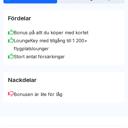
erbjuda opartisk vägledning till det bästa
Mark Hansson
kreditkortsvalet för dig.
[email protected]
Fördelar
Bonus på allt du köper med kortet
LoungeKey med tillgång till 1 200+
flygplatslounger
Stort antal försärkingar
Nackdelar
Bonusen är lite för låg