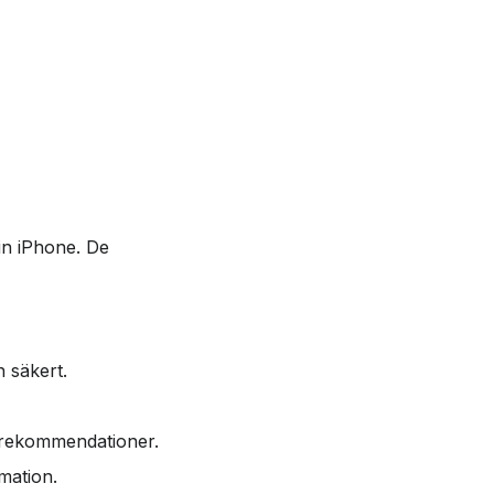
in iPhone. De
 säkert.
h rekommendationer.
rmation.