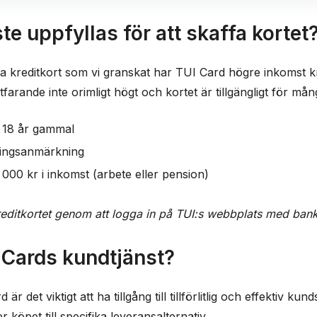
te uppfyllas för att skaffa kortet
kreditkort som vi granskat har TUI Card högre inkomst kr
arande inte orimligt högt och kortet är tillgängligt för mån
 18 år gammal
lningsanmärkning
000 kr i inkomst (arbete eller pension)
editkortet genom att logga in på TUI:s webbplats med bank
 Cards kundtjänst?
r det viktigt att ha tillgång till tillförlitlig och effektiv k
er köpet till specifika leveransalternativ.