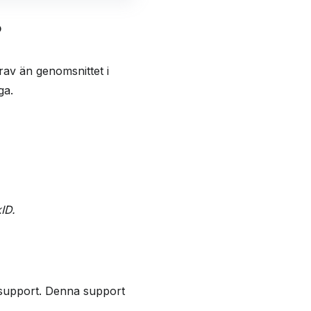
?
av än genomsnittet i
ga.
ID.
undsupport. Denna support