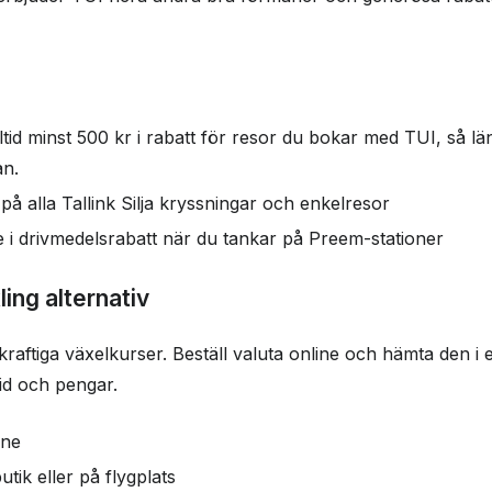
alltid minst 500 kr i rabatt för resor du bokar med TUI, så 
an.
på alla Tallink Silja kryssningar och enkelresor
re i drivmedelsrabatt när du tankar på Preem-stationer
ing alternativ
aftiga växelkurser. Beställ valuta online och hämta den i e
tid och pengar.
ine
tik eller på flygplats