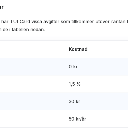
er
t har TUI Card vissa avgifter som tillkommer utöver räntan
 de i tabellen nedan.
Kostnad
0 kr
1,5 %
30 kr
50 kr/år