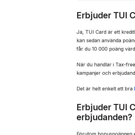
Erbjuder TUI Card 
Erbjuder TUI 
Erbjuder TUI Card 
förmåner, rabatter 
Ja, TUI Card är ett kred
Vilka försäkringar i
kan sedan använda poänge
får du 10 000 poäng värd
Hur hög är räntan 
Vilka krav måste upp
När du handlar i Tax-free
skaffa kortet?
kampanjer och erbjudanden
Hur bra är TUI Card
Det är helt enkelt ett bra
Användares betyg av
Frågor och svar
Erbjuder TUI C
Kontaktinformasjon
erbjudanden?
Brukeranmeldelser
Förutom bonuspoängen er