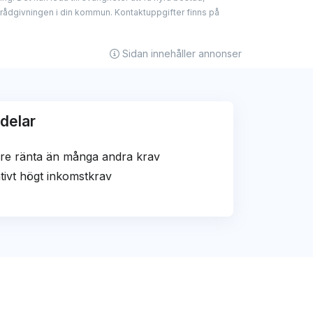
ar med några av kreditgivarna som nämns
drådgivningen i din kommun. Kontaktuppgifter finns på
änkar, men detta påverkar aldrig våra
 och har alltid varit – att erbjuda opartisk
Sidan innehåller annonser
delar
re ränta än många andra krav
tivt högt inkomstkrav