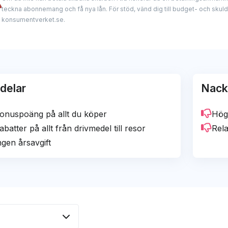
e avgifter i utlandet.
roende och ärliga analyser och granskningar. Vi samarbet
teckna abonnemang och få nya lån. För stöd, vänd dig till budget- och skul
konsumentverket.se.
denna hemsida och kan få provision när du använder våra l
k Hansson
mmendationer eller vårt redaktionella innehåll. Vårt mål är –
il protected]
edning till det bästa kreditkortsvalet för dig.
delar
Nack
onuspoäng på allt du köper
Hög
abatter på allt från drivmedel till resor
Rela
ngen årsavgift