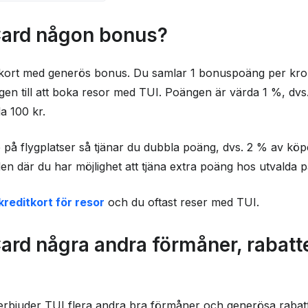
någon bonus?
Card någon bonus?
några andra
eller erbjudanden?
itkort med generös bonus. Du samlar 1 bonuspoäng per kron
ngår?
n till att boka resor med TUI. Poängen är värda 1 %, dvs.
a 100 kr.
på TUI Card?
fyllas för att
 på flygplatser så tjänar du dubbla poäng, dvs. 2 % av kö
 där du har möjlighet att tjäna extra poäng hos utvalda p
s kundtjänst?
kreditkort för resor
och du oftast reser med TUI.
 kortet
ard några andra förmåner, rabatte
bjuder TUI flera andra bra förmåner och generösa rabatt