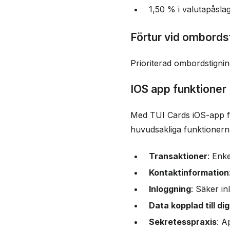
1,50 % i valutapåslag
Förtur vid ombords
Prioriterad ombordstigni
IOS app funktioner
Med TUI Cards iOS-app får
huvudsakliga funktionern
Transaktioner
: Enk
Kontaktinformation
Inloggning
: Säker i
Data kopplad till dig
Sekretesspraxis
: A