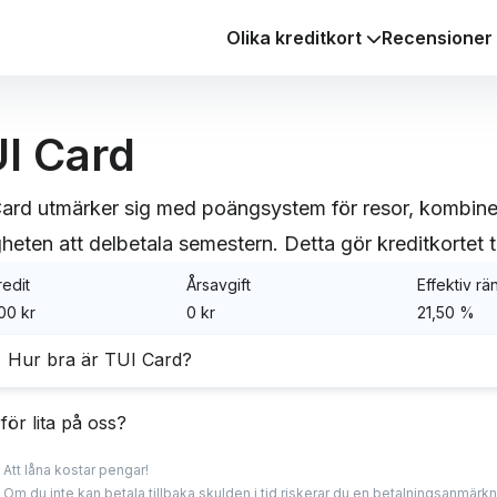
Olika kreditkort
Recensioner
I Card
ard utmärker sig med poängsystem för resor, kombiner
heten att delbetala semestern. Detta gör kreditkortet til
edit
Årsavgift
Effektiv rä
00 kr
0 kr
21,50 %
Hur bra är TUI Card?
 Card är ett resekreditkort med en generös bonus och bra r
för lita på oss?
dig som ofta reser med resebolaget TUI, då de flesta förmå
Att låna kostar pengar!
er du ofta med andra bolag så finns det andra resekort j
a experter har lång erfarenhet inom finans med spetskunsk
Om du inte kan betala tillbaka skulden i tid riskerar du en betalningsanmärkni