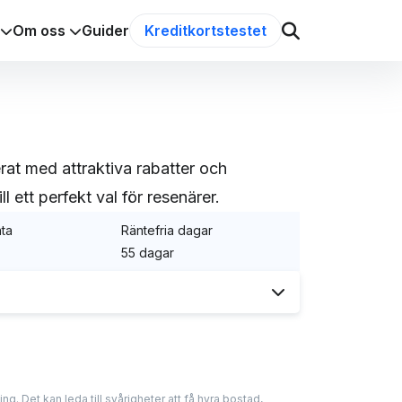
Om oss
Guider
Kreditkortstestet
at med attraktiva rabatter och
l ett perfekt val för resenärer.
nta
Räntefria dagar
55 dagar
abatter. Däremot är det mest fördelaktigt
nerna är kopplade till resor med bolaget.
ag skulle rekommendera som dessutom har
ap om kreditkort. De delar med sig av
ng. Det kan leda till svårigheter att få hyra bostad,