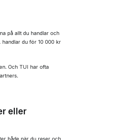
a på allt du handlar och
 handlar du för 10 000 kr
pen. Och TUI har ofta
artners.
r eller
er både när du reser och