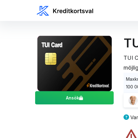
TU
TUI C
möjlig
Maxkr
100 0
Ansök
TUI
Var
för 
Res
Vår