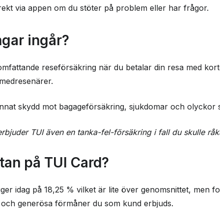
irekt via appen om du stöter på problem eller har frågor.
ngar ingår?
fattande reseförsäkring när du betalar din resa med kortet
 medresenärer.
nnat skydd mot bagageförsäkring, sjukdomar och olyckor s
bjuder TUI även en tanka-fel-försäkring i fall du skulle råka
tan på TUI Card?
igger idag på 18,25 % vilket är lite över genomsnittet, men 
och generösa förmåner du som kund erbjuds.