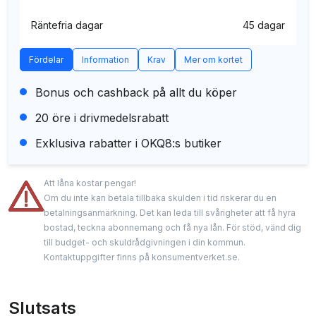
Räntefria dagar
45 dagar
Fördelar
Information
Krav
Mer om kortet
Bonus och cashback på allt du köper
20 öre i drivmedelsrabatt
Exklusiva rabatter i OKQ8:s butiker
Att låna kostar pengar!
Om du inte kan betala tillbaka skulden i tid riskerar du en
betalningsanmärkning. Det kan leda till svårigheter att få hyra
bostad, teckna abonnemang och få nya lån. För stöd, vänd dig
till budget- och skuldrådgivningen i din kommun.
Kontaktuppgifter finns på konsumentverket.se.
Slutsats