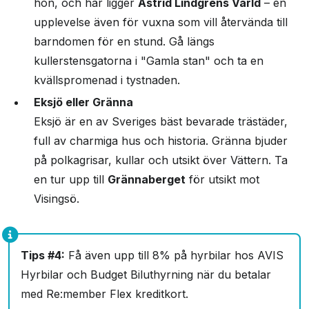
hon, och här ligger
Astrid Lindgrens Värld
– en
upplevelse även för vuxna som vill återvända till
barndomen för en stund. Gå längs
kullerstensgatorna i "Gamla stan" och ta en
kvällspromenad i tystnaden.
Eksjö eller Gränna
Eksjö är en av Sveriges bäst bevarade trästäder,
full av charmiga hus och historia. Gränna bjuder
på polkagrisar, kullar och utsikt över Vättern. Ta
en tur upp till
Grännaberget
för utsikt mot
Visingsö.
Tips #4:
Få även upp till 8% på hyrbilar hos AVIS
Hyrbilar och Budget Biluthyrning när du betalar
med Re:member Flex kreditkort.