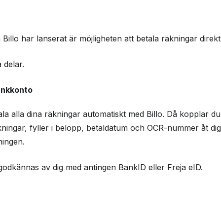
Billo har lanserat är möjligheten att betala räkningar direk
 delar.
ankkonto
la alla dina räkningar automatiskt med Billo. Då kopplar du 
kningar, fyller i belopp, betaldatum och OCR-nummer åt dig
ningen.
godkännas av dig med antingen BankID eller Freja eID.