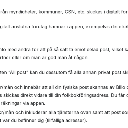
från myndigheter, kommuner, CSN, etc. skickas i digitalt forma
gitalt anslutna företag hamnar i appen, exempelvis din elrä
onto med andra för att på så sätt ta emot delad post, vilke
artner eller om man är god man åt någon.
änsten “All post” kan du dessutom få alla annan privat post sk
r/mån och innebär att all din fysiska post skannas av Billo oc
 skickas direkt vidare till din folkbokföringsadress. Du får
 räkningar via appen.
kr/mån och inkluderar alla tjänsterna ovan samt att post s
t var du befinner dig (tillfälliga adresser).