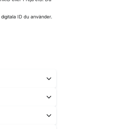
 digitala ID du använder.
 med ett kort. Dock är
l post och för att
n Åhlander