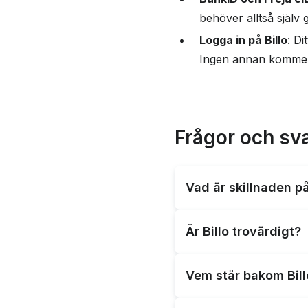
behöver alltså själv
Logga in på Billo
: Di
Ingen annan kommer 
Frågor och sv
Vad är skillnaden på
Skillnaden är att Billo 
Är Billo trovärdigt?
båda tjänsterna i grunde
Ja, Billo är en trovärd
Vem står bakom Bill
betala alla dina räkning
Billo är ett privatför