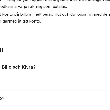
 godkänna varje räkning som betalas.
tt konto på Billo är helt personligt och du loggar in med den
därmed åt ditt konto.
ar
 Billo och Kivra?
erbjuder fler tjänster såsom möjligheten att betala räkningar
n digitala brevlådor med likvärdiga tjänster.
ig och säker tjänst som du med fördel kan använda för digita
o?
ar.
etag som drivs av medgrundarna Johan Eklöf (VD) och Marti