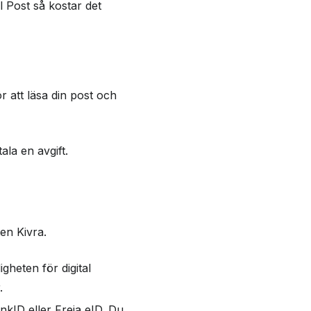
l Post så kostar det
r att läsa din post och
ala en avgift.
en Kivra.
gheten för digital
.
nkID eller Freja eID. Du