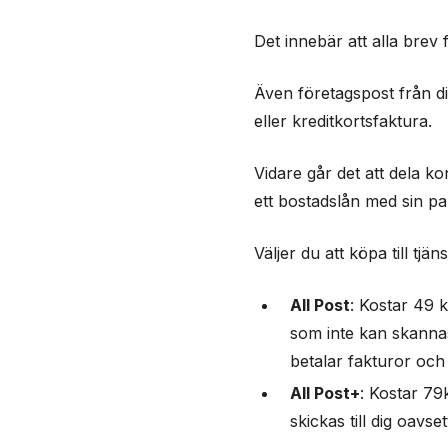
Det innebär att alla brev 
Även företagspost från di
eller kreditkortsfaktura.
Vidare går det att dela k
ett bostadslån med sin p
Väljer du att köpa till tj
All Post
: Kostar 49 k
som inte kan skannas
betalar fakturor och
All Post+
: Kostar 79
skickas till dig oavset