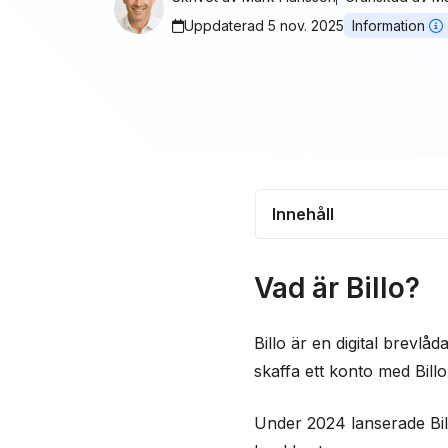
Uppdaterad 5 nov. 2025
Information
Innehåll
Vad är Billo?
Vad är Billo?
Vad erbjuder Billo?
Är Billo säkert?
Billo är en digital brevlå
skaffa ett konto med Billo
Frågor och svar
Under 2024 lanserade Bill