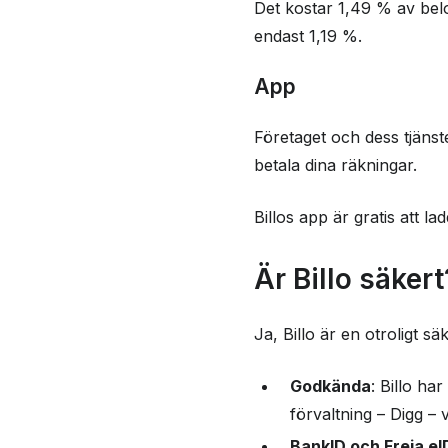
Det kostar 1,49 % av belop
endast 1,19 %.
App
Företaget och dess tjänste
betala dina räkningar.
Billos app är gratis att la
Är Billo säkert
Ja, Billo är en otroligt 
Godkända
: Billo ha
förvaltning – Digg – v
BankID och Freja eI