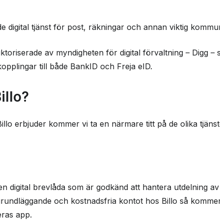
e digital tjänst för post, räkningar och annan viktig kommun
toriserade av myndigheten för digital förvaltning – Digg –
pplingar till både BankID och Freja eID.
illo?
Billo erbjuder kommer vi ta en närmare titt på de olika tjäns
en digital brevlåda som är godkänd att hantera utdelning av p
undläggande och kostnadsfria kontot hos Billo så kommer d
eras app.