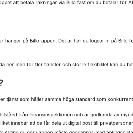
pet att betala räkningar via Billo fast om du betalar för Al
r hänger på Billo-appen. Det är här du loggar in på Billo fö
dda ner men för fler tjänster och större flexibilitet kan du bet
?
säker tjänst som håller samma höga standard som konkurrent
r tillstånd från Finansinspektionen och är godkända av myndi
ilket innebär att de får dela ut digital post till privatpersoner
D
: Allting du gör i appen måste godkännas med antingen Ba