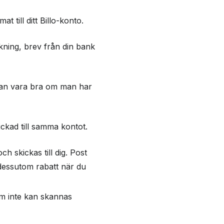
t till ditt Billo-konto.
kning, brev från din bank
t kan vara bra om man har
ickad till samma kontot.
h skickas till dig. Post
 dessutom rabatt när du
om inte kan skannas