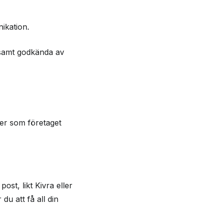
ikation.
 samt godkända av
ter som företaget
ost, likt Kivra eller
u att få all din