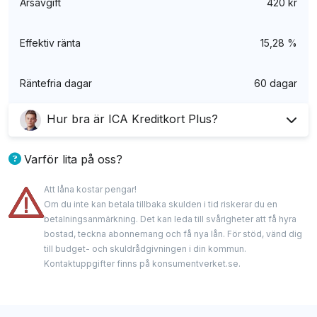
Årsavgift
420 kr
Effektiv ränta
15,28 %
Räntefria dagar
60 dagar
Hur bra är ICA Kreditkort Plus?
Det råder inga tvivel om att ICA Banken Plus är ett
Varför lita på oss?
riktigt
bra matkort
för dig som oftast handlar på
Att låna kostar pengar!
ICA. Med bonusar, rabatter, traditionella
Våra experter har lång erfarenhet inom finans med
Om du inte kan betala tillbaka skulden i tid riskerar du en
banktjänster och en bra kundtjänst är detta ett
spetskunskap om kreditkort. De delar med sig av
betalningsanmärkning. Det kan leda till svårigheter att få hyra
kreditkort som passar bra i vardagen.
bostad, teckna abonnemang och få nya lån. För stöd, vänd dig
oberoende och ärliga analyser och granskningar.
till budget- och skuldrådgivningen i din kommun.
Vi samarbetar med några av kreditgivarna som
Kontaktuppgifter finns på konsumentverket.se.
Om du däremot inte brukar handla på ICA så är
nämns på denna hemsida och kan få provision när
detta kreditkort inte för dig då de flesta förmånerna
du använder våra länkar, men detta påverkar aldrig
är kopplade till butikskedjan. På grund av denna
våra rekommendationer eller vårt redaktionella