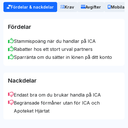
begränsning så sjunker vårt betyg på kortet något.
Fördelar & nackdelar
Krav
Avgifter
Mobila b
innehåll. Vårt mål är – och har alltid varit – att
erbjuda opartisk vägledning till det bästa
Martin Nilsson
kreditkortsvalet för dig.
[email protected]
Fördelar
Stammispoäng när du handlar på ICA
Rabatter hos ett stort urval partners
Sparränta om du sätter in lönen på ditt konto
Nackdelar
Endast bra om du brukar handla på ICA
Begränsade förmåner utan för ICA och
Apoteket Hjärtat