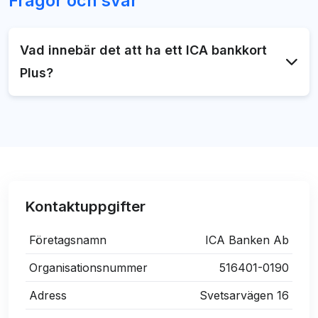
Frågor och svar
Vad innebär det att ha ett ICA bankkort
Plus?
Att ha ett ICA Bankkort Plus innebär att du har
både ett kreditkort och ett medlemskort från ICA.
Kreditkortet kan du använda som ett vanligt
kreditkort samtidigt som du kan samla
Stammispoäng och ta del av erbjudanden från ICA.
Kontaktuppgifter
Företagsnamn
ICA Banken Ab
Organisationsnummer
516401-0190
Adress
Svetsarvägen 16