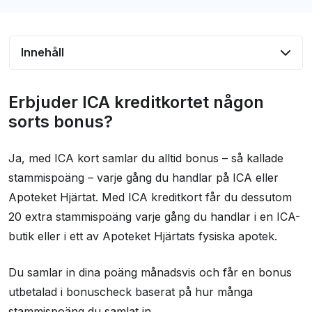
Innehåll
Erbjuder ICA kreditkortet någon sorts bonus?
Erbjuder ICA kreditkortet någon
Erbjuder kreditkortet från ICA förmåner,
sorts bonus?
rabatter eller erbjudanden?
Ja, med ICA kort samlar du alltid bonus – så kallade
Vilka försäkringar ingår?
stammispoäng – varje gång du handlar på ICA eller
Hur hög är räntan på ICA Banken kreditkort?
Apoteket Hjärtat. Med ICA kreditkort får du dessutom
Vilka krav måste uppfyllas?
20 extra stammispoäng varje gång du handlar i en ICA-
Hur bra är ICA bankens kontakt & kundtjänst?
butik eller i ett av Apoteket Hjärtats fysiska apotek.
Vad säger andra om kreditkortet?
Du samlar in dina poäng månadsvis och får en bonus
Frågor och svar
utbetalad i bonuscheck baserat på hur många
Kontaktinformasjon
stammispoäng du samlat in.