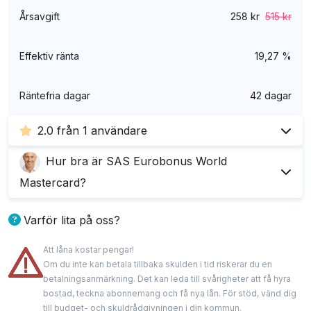
Årsavgift
258 kr
515 kr
Effektiv ränta
19,27 %
Räntefria dagar
42 dagar
2.0 från 1 användare
Hur bra är SAS Eurobonus World
5
(0)
Mastercard?
4
(0)
3
(0)
Jag tycker att SAS EuroBonus World Mastercard
Varför lita på oss?
2
(1)
är ett av de bättre kreditkorten kopplat till SAS.
1
(0)
Att låna kostar pengar!
Kortet är nämligen relativt billigt men har ändå en
Våra experter har lång erfarenhet inom finans med
Om du inte kan betala tillbaka skulden i tid riskerar du en
hög kreditgräns och bra förmåner.
spetskunskap om kreditkort. De delar med sig av
betalningsanmärkning. Det kan leda till svårigheter att få hyra
bostad, teckna abonnemang och få nya lån. För stöd, vänd dig
oberoende och ärliga analyser och granskningar.
Om man letar efter ett kort som man kan känna
Därför rekommenderar jag det om SAS är det
till budget- och skuldrådgivningen i din kommun.