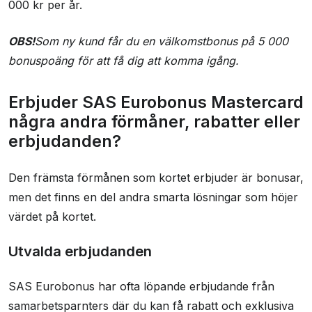
000 kr per år.
ordnade ett SHB mastercard (som väntade på
mig när jag kom hem från resan). Eurobonus
OBS!
Som ny kund får du en välkomstbonus på 5 000
Mastercard kan när som helst frysa mitt kort
bonuspoäng för att få dig att komma igång.
och jag förstår nu att Eurobonus Mastercard ej
kommer finns där om och när jag behöver
Erbjuder SAS Eurobonus Mastercard
dom. Därför har jag nu SHB Mastercard som
några andra förmåner, rabatter eller
ett alternativ.Jag har aldrig haft en
erbjudanden?
betalningsanmärking i hela mitt liv. Så med ett
backup kort fungerar Eurobonus Mastercard,
Den främsta förmånen som kortet erbjuder är bonusar,
men om man vill känna sig trygg och få hjälp
men det finns en del andra smarta lösningar som höjer
när det behövs så är tyvärr inte Eurobonus
värdet på kortet.
Mastercard ett sådant kort. Då är tex Amex ett
bättre altenerativ men dyrare val.
Utvalda erbjudanden
SAS Eurobonus har ofta löpande erbjudande från
samarbetsparnters där du kan få rabatt och exklusiva