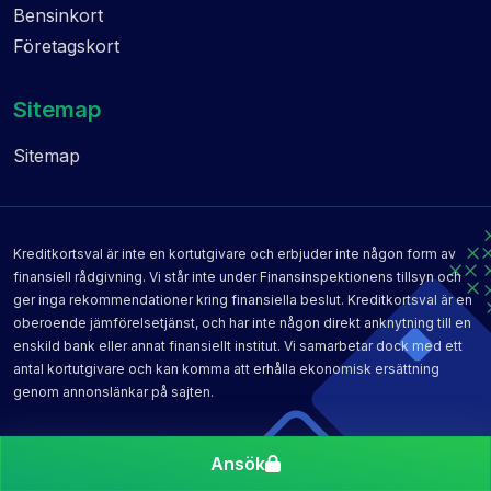
Bensinkort
Företagskort
Sitemap
Sitemap
Kreditkortsval är inte en kortutgivare och erbjuder inte någon form av
finansiell rådgivning. Vi står inte under Finansinspektionens tillsyn och
ger inga rekommendationer kring finansiella beslut. Kreditkortsval är en
oberoende jämförelsetjänst, och har inte någon direkt anknytning till en
enskild bank eller annat finansiellt institut. Vi samarbetar dock med ett
antal kortutgivare och kan komma att erhålla ekonomisk ersättning
genom annonslänkar på sajten.
Copyright © | 2026 Compary AB | Org. nr: 556955-1004
Ansök