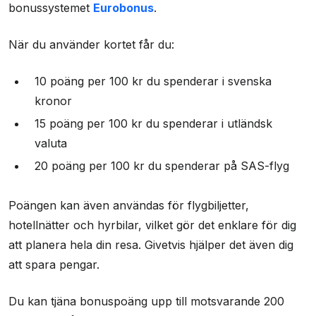
Vilka krav måste man uppfylla?
bonussystemet
Eurobonus
.
var något jag inte kände till. Jag bad om en
höjning a 500kr. Jag berättade att jag
Hur bra är kundtjänsten?
När du använder kortet får du:
förnärvarande har god täckning på mina
Vad tycker andra användare om kortet?
konton och fick då höra att det krävdes 2
10 poäng per 100 kr du spenderar i svenska
Andra kreditkort kopplade till SAS
miljoner i kontanter för att höja köpgränsen.
kronor
Jag förklade att det är min arbetsgivare som
Kontaktinformasjon
15 poäng per 100 kr du spenderar i utländsk
varje månad betalar för mina utlägg. Det ansåg
Brukeranmeldelser
valuta
Eurobonus applications irrelevant. Eurobonus
20 poäng per 100 kr du spenderar på SAS-flyg
avdelning applications är där för att uppforstra
kunder och att se till att alla håller sig inom
Poängen kan även användas för flygbiljetter,
deras ramar. Eurobonus Mastercard
hotellnätter och hyrbilar, vilket gör det enklare för dig
applications är inte där för att hjälpa till om och
att planera hela din resa. Givetvis hjälper det även dig
när det behövs. Man kan inte komma i kontakt
att spara pengar.
med dom utan kommunikationen går via
Eurobonus support. SHB hjälpte mig med
Du kan tjäna bonuspoäng upp till motsvarande 200
kontakter som jag tog med mig på resan samt