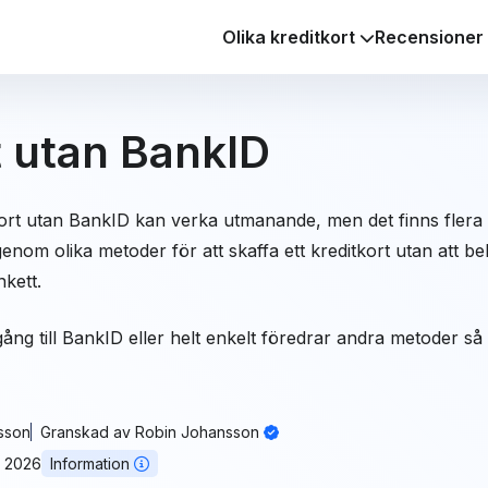
Olika kreditkort
Recensioner
t utan BankID
ort utan BankID kan verka utmanande, men det finns flera alt
 igenom olika metoder för att skaffa ett kreditkort utan att
kett.
ng till BankID eller helt enkelt föredrar andra metoder så hjä
sson
Granskad av
Robin Johansson
. 2026
Information