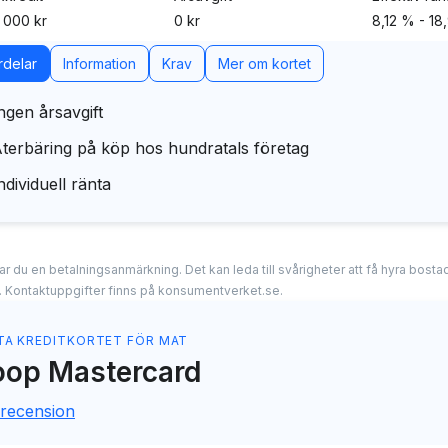
 000 kr
0 kr
8,12 % - 18
rdelar
Information
Krav
Mer om kortet
ngen årsavgift
terbäring på köp hos hundratals företag
ndividuell ränta
erar du en betalningsanmärkning. Det kan leda till svårigheter att få hyra bos
. Kontaktuppgifter finns på konsumentverket.se.
TA KREDITKORTET FÖR MAT
op Mastercard
 recension