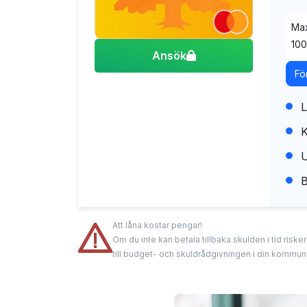
Max
100
Ansök
Fö
L
K
U
B
Att låna kostar pengar!
Om du inte kan betala tillbaka skulden i tid risk
till budget- och skuldrådgivningen i din kommun