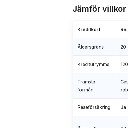
Jämför villko
Kreditkort
Re
Åldersgräns
20 
Kreditutrymme
120
Främsta
Ca
förmån
rab
Reseförsäkring
Ja