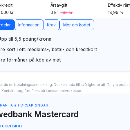
kredit
Årsavgift
Effektiv rän
 000 kr
0 kr
295 kr
18,96 %
rdelar
Information
Krav
Mer om kortet
pp till 5,5 poäng/krona
re kort i ett; medlems-, betal- och kreditkort
ra förmåner på köp av mat
erar du en betalningsanmärkning. Det kan leda till svårigheter att få hyra bos
. Kontaktuppgifter finns på konsumentverket.se.
 RÄNTA & FÖRSÄKRINGAR
wedbank Mastercard
 recension