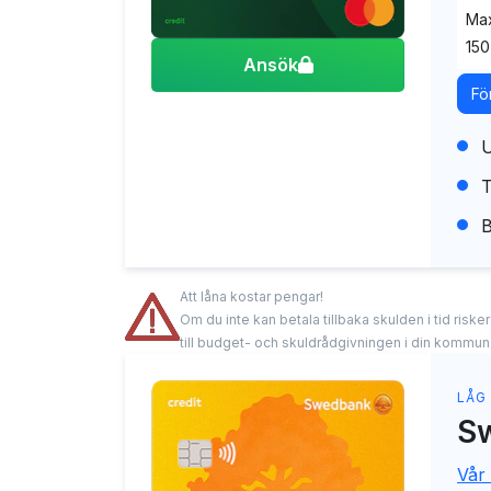
Max
150
Ansök
Fö
U
T
B
Att låna kostar pengar!
Om du inte kan betala tillbaka skulden i tid risk
till budget- och skuldrådgivningen i din kommun
LÅG
S
Vår