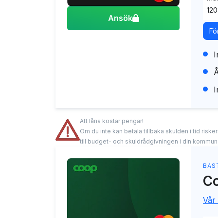
120
Ansök
Fö
I
Å
I
Att låna kostar pengar!
Om du inte kan betala tillbaka skulden i tid risk
till budget- och skuldrådgivningen i din kommun
BÄS
Co
Vår