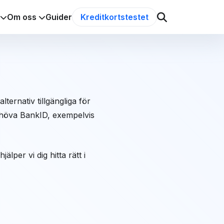
Om oss
Guider
Kreditkortstestet
ernativ tillgängliga för
 behöva BankID, exempelvis
lper vi dig hitta rätt i