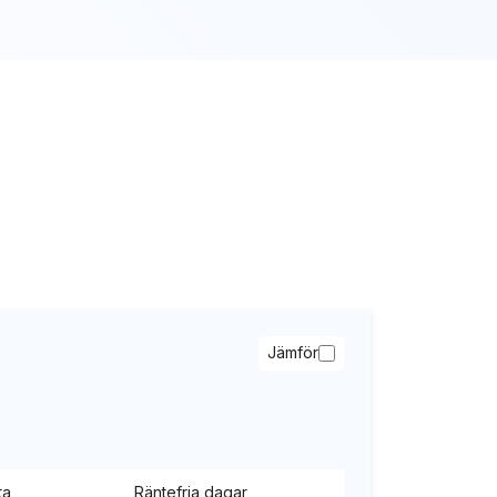
Jämför
ta
Räntefria dagar