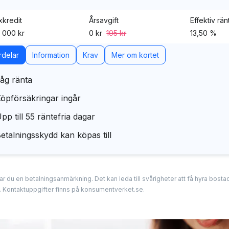
kredit
Årsavgift
Effektiv rän
 000 kr
0 kr
195 kr
13,50 %
rdelar
Information
Krav
Mer om kortet
åg ränta
öpförsäkringar ingår
pp till 55 räntefria dagar
etalningsskydd kan köpas till
erar du en betalningsanmärkning. Det kan leda till svårigheter att få hyra bos
. Kontaktuppgifter finns på konsumentverket.se.