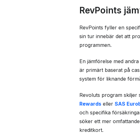
RevPoints jäm
RevPoints fyller en specif
sin tur innebär det att pr
programmen.
En jämförelse med andra a
är primärt baserat på cas
system för liknande förm
Revoluts program skiljer s
Rewards
eller
SAS Euro
och specifika försäkring
söker ett mer omfattande p
kreditkort.