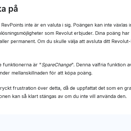
ka på
att RevPoints inte är en valuta i sig. Poängen kan inte växla
lösningsmöjligheter som Revolut erbjuder. Dina poäng har e
faller permanent. Om du skulle välja att avsluta ditt Revolut
e funktionerna är "
SpareChange
". Denna valfria funktion a
nder mellanskillnaden för att köpa poäng.
ckt frustration över detta, då de uppfattat det som en grat
ionen kan så klart stängas av om du inte vill använda den.