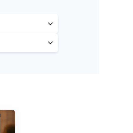
r att hantera alla dina
att värdet på poängen
mt vad du spenderar