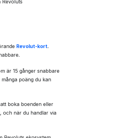
 Revoluts
hörande
Revolut-kort
.
snabbare.
som är 15 gånger snabbare
ur många poäng du kan
att boka boenden eller
, och när du handlar via
om Revoluts ekosystem.