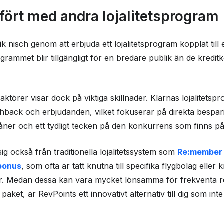
fört med andra lojalitetsprogram
ik nisch genom att erbjuda ett lojalitetsprogram kopplat till e
ogrammet blir tillgängligt för en bredare publik än de kredi
ktörer visar dock på viktiga skillnader. Klarnas lojalitets
hback och erbjudanden, vilket fokuserar på direkta besparin
åner och ett tydligt tecken på den konkurrens som finns 
ig också från traditionella lojalitetssystem som
Re:member
bonus
, som ofta är tätt knutna till specifika flygbolag eller 
ar. Medan dessa kan vara mycket lönsamma för frekventa 
aket, är RevPoints ett innovativt alternativ till dig som inte 