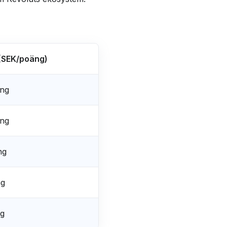
 (SEK/poäng)
äng
äng
ng
ng
ng