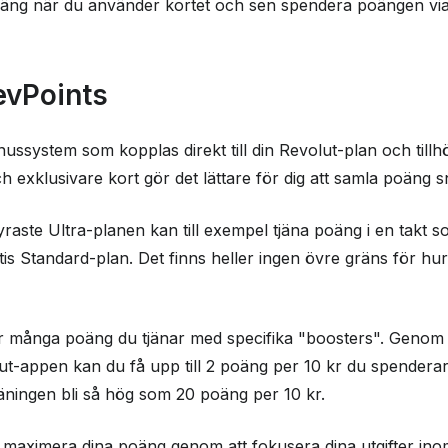
oäng när du använder kortet och sen spendera poängen via
evPoints
onussystem som kopplas direkt till din Revolut-plan och till
exklusivare kort gör det lättare för dig att samla poäng 
aste Ultra-planen kan till exempel tjäna poäng i en takt 
is Standard-plan. Det finns heller ingen övre gräns för h
 många poäng du tjänar med specifika "boosters". Genom 
lut-appen kan du få upp till 2 poäng per 10 kr du spenderar
jäningen bli så hög som 20 poäng per 10 kr.
tt maximera dina poäng genom att fokusera dina utgifter in