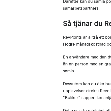
Därefter kan du samla p
Viktigt att tänka på
samarbetspartners.
Frågor och svar
Så tjänar du R
RevPoints är alltså ett b
Högre månadskostnad och 
En användare med den dyr
än en person med en grat
samla.
Dessutom kan du öka hur
upplevelser direkt i Revo
"Butiker" i appen kan int
Detta ger dig möjlighet a