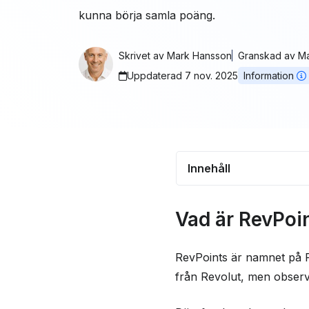
kunna börja samla poäng.
Skrivet av
Mark Hansson
Granskad av
Ma
Uppdaterad 7 nov. 2025
Information
Innehåll
Vad är RevPoints?
Vad är RevPoi
Så tjänar du RevPoi
Så här använder du
RevPoints är namnet på 
från Revolut, men observ
RevPoints jämfört 
lojalitetsprogram