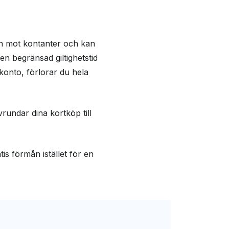
s in mot kontanter och kan
n begränsad giltighetstid
-konto, förlorar du hela
vrundar dina kortköp till
is förmån istället för en