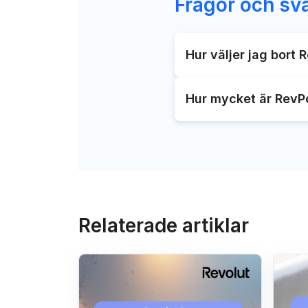
Frågor och sv
Hur väljer jag bort 
Du kan aktivera och ava
Hur mycket är RevPo
Revolut-tjänster.
Ofta kan du växla RevPo
också varierar beroend
dem på.
Relaterade artiklar