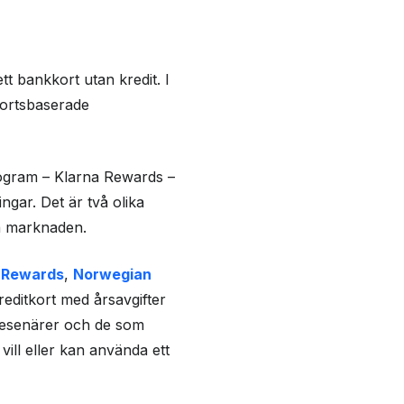
tt bankkort utan kredit. I
tkortsbaserade
program – Klarna Rewards –
gar. Det är två olika
på marknaden.
 Rewards
,
Norwegian
kreditkort med årsavgifter
resenärer och de som
vill eller kan använda ett