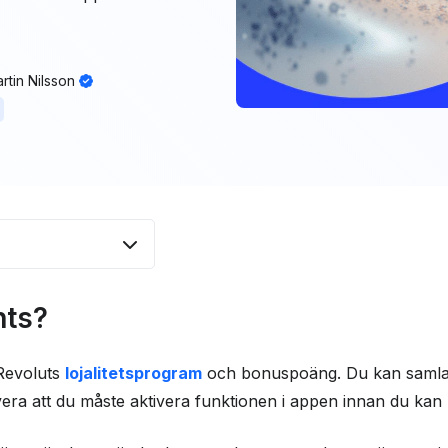
rtin Nilsson
nts?
nts
 dina poäng
Revoluts
lojalitetsprogram
och bonuspoäng. Du kan samla 
era att du måste aktivera funktionen i appen innan du kan
med andra