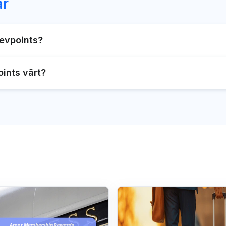
ar
Revpoints?
ktivera RevPoints i Revolut-appen. Logga in på ditt konto fö
ints värt?
ints 1:1, dvs. att 1 RevPoint är värd 1 krona. Men tänk på 
e på hur du har tjänat in dem (hur mycket kostade det) sa