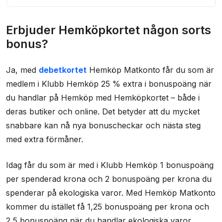
Erbjuder Hemköpkortet någon sorts bonus?
Erbjuder Hemköpkortet någon sorts
Andra förmåner du får med Hemköp Matkonto
bonus?
Vilka försäkringar ingår med Hemköpkortet?
Ja, med
debetkortet
Hemköp Matkonto får du som är
Vad kostar Hemköp Matkonto och
medlem i Klubb Hemköp 25 % extra i bonuspoäng när
Hemköpkortet?
du handlar på Hemköp med Hemköpkortet – både i
Kraven för att ansöka om Hemköp Matkonto
deras butiker och online. Det betyder att du mycket
Hemköp Matkontos kundtjänst
snabbare kan nå nya bonuscheckar och nästa steg
med extra förmåner.
Vad andra tycker om Hemköpkortet?
Liknande kreditkort
Idag får du som är med i Klubb Hemköp 1 bonuspoäng
Kontaktinformasjon
per spenderad krona och 2 bonuspoäng per krona du
spenderar på ekologiska varor. Med Hemköp Matkonto
Brukeranmeldelser
kommer du istället få 1,25 bonuspoäng per krona och
2,5 bonuspoäng när du handlar ekologiska varor.