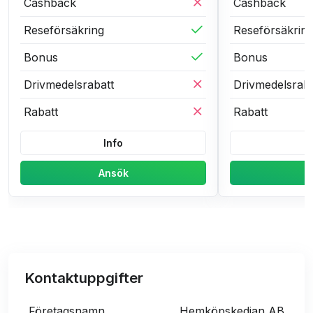
Cashback
Cashback
Reseförsäkring
Reseförsäkrin
Bonus
Bonus
Drivmedelsrabatt
Drivmedelsraba
Rabatt
Rabatt
Info
Ansök
Kontaktuppgifter
Företagsnamn
Hemköpskedjan AB