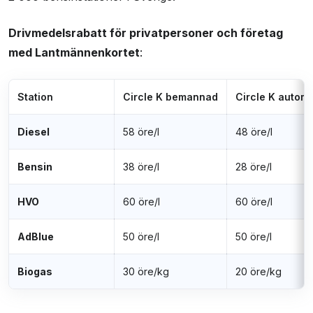
Drivmedelsrabatt för privatpersoner och företag
med Lantmännenkortet
:
Station
Circle K bemannad
Circle K autom
Diesel
58 öre/l
48 öre/l
Bensin
38 öre/l
28 öre/l
HVO
60 öre/l
60 öre/l
AdBlue
50 öre/l
50 öre/l
Biogas
30 öre/kg
20 öre/kg