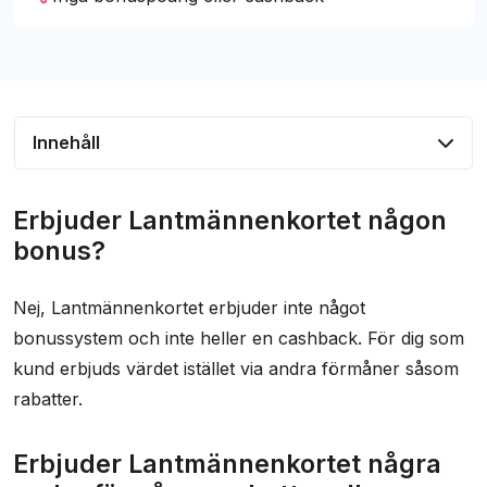
Innehåll
Erbjuder Lantmännenkortet någon bonus?
Erbjuder Lantmännenkortet någon
Erbjuder Lantmännenkortet några andra
bonus?
förmåner, rabatter eller erbjudanden?
Nej, Lantmännenkortet erbjuder inte något
Vilka försäkringar ingår?
bonussystem och inte heller en cashback. För dig som
Hur hög är räntan på Lantmännenkortet?
kund erbjuds värdet istället via andra förmåner såsom
Vilka krav måste man uppfylla?
rabatter.
Hur bra är Lantmännenkortets kundtjänst?
Erbjuder Lantmännenkortet några
Vad tycker andra om kortet?