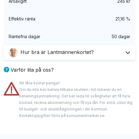
Årsavgift
245 kr
Effektiv ränta
21,16 %
Räntefria dagar
50 dagar
Hur bra är Lantmännenkortet?
Jag gillar att kortet är unikt och endast tillgänglig
Varför lita på oss?
för personer inom en specifik bransch (gröna
Att låna kostar pengar!
näringen), även om det tekniskt sett gör kortet
Våra experter har lång erfarenhet inom finans med
Om du inte kan betala tillbaka skulden i tid riskerar du en
ganska begränsat.
spetskunskap om kreditkort. De delar med sig av
betalningsanmärkning. Det kan leda till svårigheter att få hyra
bostad, teckna abonnemang och få nya lån. För stöd, vänd dig
oberoende och ärliga analyser och granskningar.
Utöver det är kortet ganska standard med lite
till budget- och skuldrådgivningen i din kommun.
Vi samarbetar med några av kreditgivarna som
Kontaktuppgifter finns på konsumentverket.se.
rabatter och försäkringar, men ingen förmån som
nämns på denna hemsida och kan få provision när
sticker ut som extra värdefull.
du använder våra länkar, men detta påverkar aldrig
våra rekommendationer eller vårt redaktionella