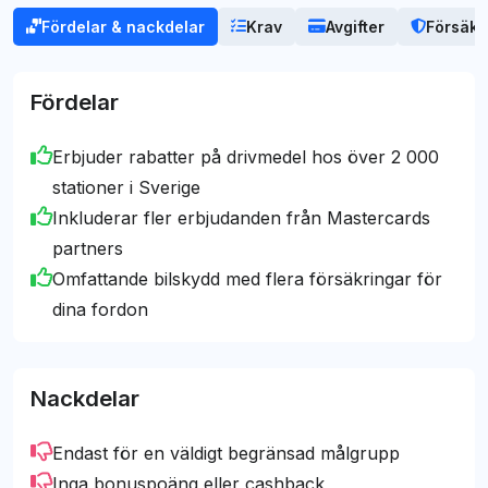
En nackdel med kortet är alla avgifter som
Fördelar & nackdelar
Krav
Avgifter
Försäkr
innehåll. Vårt mål är – och har alltid varit – att
tillkommer och som snabbt kan göra kortet dyrt,
erbjuda opartisk vägledning till det bästa
framför allt om du reser mycket privat eller i
kreditkortsvalet för dig.
Fördelar
jobbet.
Erbjuder rabatter på drivmedel hos över 2 000
Mark Hansson
[email protected]
stationer i Sverige
Inkluderar fler erbjudanden från Mastercards
partners
Omfattande bilskydd med flera försäkringar för
dina fordon
Nackdelar
Endast för en väldigt begränsad målgrupp
Inga bonuspoäng eller cashback